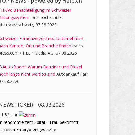
TOP NEWS -
powered by Help.ch
FHNW: Benachteiligung im Schweizer
Bildungssystem
Fachhochschule
Nordwestschweiz, 07.08.2026
Schweizer Firmenverzeichnis: Unternehmen
nach Kanton, Ort und Branche finden
swiss-
press.com / HELP Media AG, 07.08.2026
E-Auto-Boom: Warum Benziner und Diesel
noch lange nicht wertlos sind
Autoankauf Fair,
07.08.2026
NEWSTICKER -
08.08.2026
11:52 Uhr
In renommiertem Spital – Frau bekommt
falschen Embryo eingesetzt »