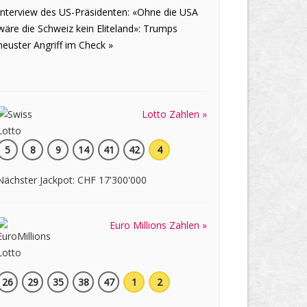
Interview des US-Präsidenten: «Ohne die USA
wäre die Schweiz kein Eliteland»: Trumps
neuster Angriff im Check »
Lotto Zahlen »
5
8
9
14
41
42
4
Nächster Jackpot: CHF 17'300'000
Euro Millions Zahlen »
26
29
35
38
47
1
2