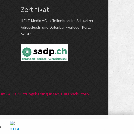
Zertifikat
HELP Media AG ist Teilnehmer im Schweizer
Adressbuch- und Datenbankverleger-Portal
SADP.
sum
AGB, Nut­zungs­bedin­gungen, Daten­schutz­er­
/
y
.