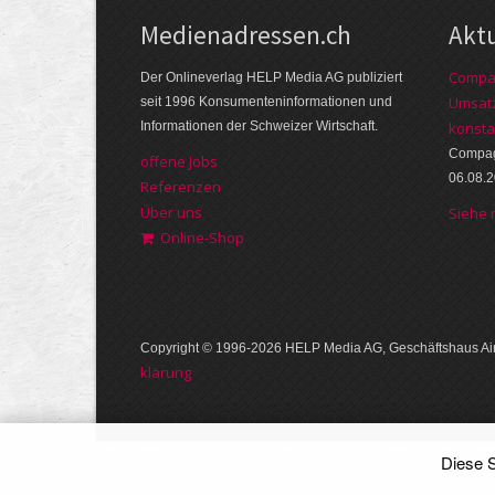
Medienadressen.ch
Akt
Compag
Der Onlineverlag HELP Media AG publiziert
Umsatz
seit 1996 Konsumenteninformationen und
Informationen der Schweizer Wirtschaft.
konsta
Compagn
offene Jobs
06.08.
Referenzen
Über uns
Siehe
Online-Shop
Copyright © 1996-2026 HELP Media AG, Geschäftshaus Air
klärung
Diese S