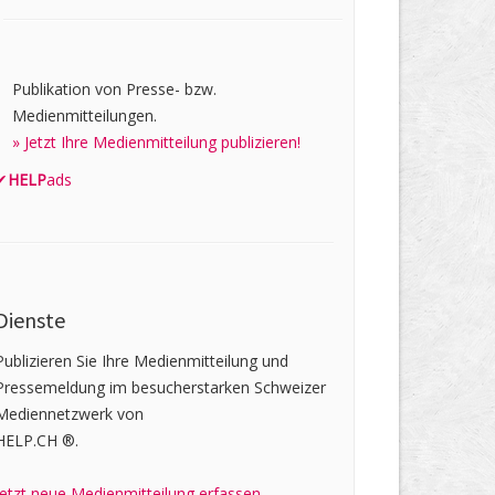
Publikation von Presse- bzw.
Medienmitteilungen.
» Jetzt Ihre Medienmitteilung publizieren!
✔
HELP
ads
Dienste
Publizieren Sie Ihre Medienmitteilung und
Pressemeldung im besucherstarken Schweizer
Mediennetzwerk von
HELP.CH ®.
Jetzt neue Medienmitteilung erfassen