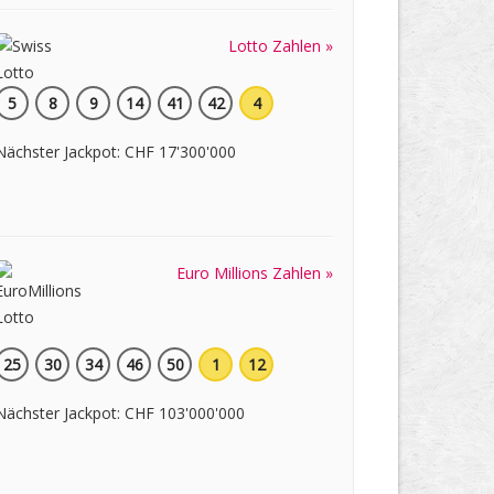
Lotto Zahlen »
5
8
9
14
41
42
4
Nächster Jackpot: CHF 17'300'000
Euro Millions Zahlen »
25
30
34
46
50
1
12
Nächster Jackpot: CHF 103'000'000