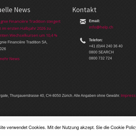
uelle News
Kontakt
nie Financière Tradition steigert
Email:
info@help.ch
 im ersten Halbjahr 2026 zu
nten Wechselkursen um 10,4 %
Telefon:
ie Financière Tradition SA,
+41 (0)44 240 36 40
2026
0800 SEARCH
 mehr News
0800 732 724
Im­pres­
gate, Thurgauer­strasse 40, CH-8050 Zürich. Alle Angaben ohne Gewähr.
ite verwendet Cookies. Mit der Nutzung akzept. Sie die
Cookie Polic