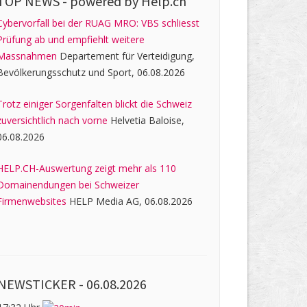
TOP NEWS -
powered by Help.ch
Cybervorfall bei der RUAG MRO: VBS schliesst
Prüfung ab und empfiehlt weitere
Massnahmen
Departement für Verteidigung,
Bevölkerungsschutz und Sport, 06.08.2026
Trotz einiger Sorgenfalten blickt die Schweiz
zuversichtlich nach vorne
Helvetia Baloise,
06.08.2026
HELP.CH-Auswertung zeigt mehr als 110
Domainendungen bei Schweizer
Firmenwebsites
HELP Media AG, 06.08.2026
NEWSTICKER -
06.08.2026