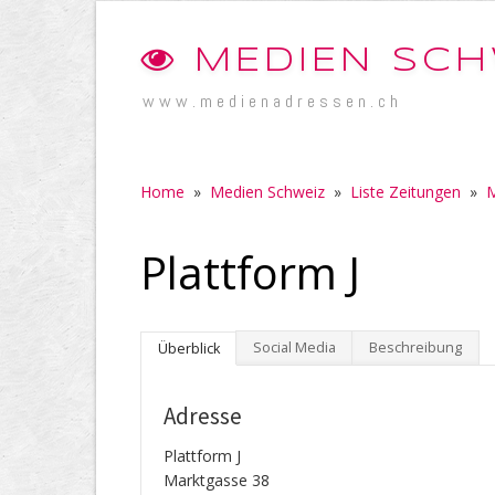
MEDIEN SCH
www.medienadressen.ch
Home
»
Medien Schweiz
»
Liste Zeitungen
»
M
Plattform J
Social Media
Beschreibung
Überblick
Adresse
Plattform J
Marktgasse 38