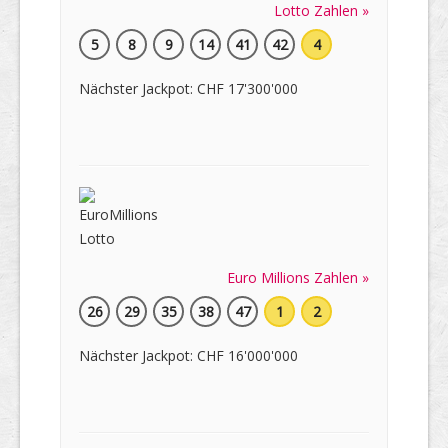
Lotto Zahlen »
5
8
9
14
41
42
4
Nächster Jackpot: CHF 17'300'000
Euro Millions Zahlen »
26
29
35
38
47
1
2
Nächster Jackpot: CHF 16'000'000