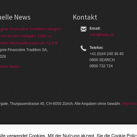
uelle News
Kontakt
nie Financière Tradition steigert
Email:
info@help.ch
 im ersten Halbjahr 2026 zu
nten Wechselkursen um 10,4 %
Telefon:
ie Financière Tradition SA,
+41 (0)44 240 36 40
2026
0800 SEARCH
 mehr News
0800 732 724
Im­pres­
gate, Thurgauer­strasse 40, CH-8050 Zürich. Alle Angaben ohne Gewähr.
ite verwendet Cookies. Mit der Nutzung akzept. Sie die
Cookie Polic