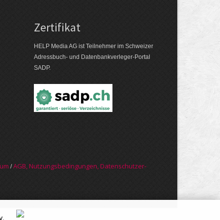
Zertifikat
HELP Media AG ist Teilnehmer im Schweizer
Adressbuch- und Datenbankverleger-Portal
SADP.
sum
AGB, Nut­zungs­bedin­gungen, Daten­schutz­er­
/
y
.