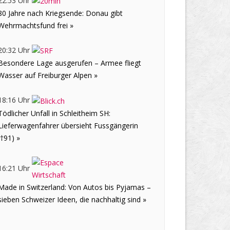
22:53 Uhr
80 Jahre nach Kriegsende: Donau gibt
Wehrmachtsfund frei »
20:32 Uhr
Besondere Lage ausgerufen – Armee fliegt
Wasser auf Freiburger Alpen »
18:16 Uhr
Tödlicher Unfall in Schleitheim SH:
Lieferwagenfahrer übersieht Fussgängerin
(†91) »
16:21 Uhr
Made in Switzerland: Von Autos bis Pyjamas –
sieben Schweizer Ideen, die nachhaltig sind »