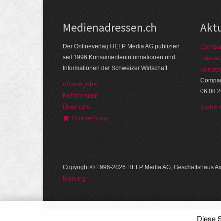
Medienadressen.ch
Akt
Compag
Der Onlineverlag HELP Media AG publiziert
Umsatz
seit 1996 Konsumenteninformationen und
Informationen der Schweizer Wirtschaft.
konsta
Compagn
offene Jobs
06.08.
Referenzen
Über uns
Siehe
Online-Shop
Copyright © 1996-2026 HELP Media AG, Geschäftshaus Air
klärung
Diese S