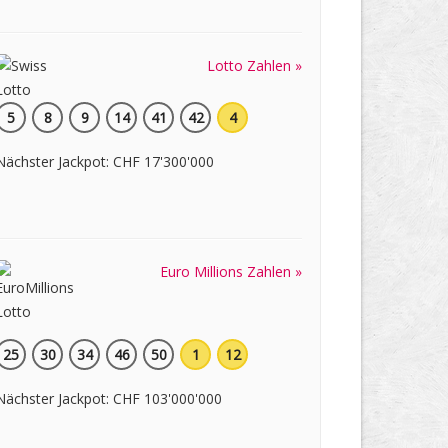
Lotto Zahlen »
5
8
9
14
41
42
4
Nächster Jackpot: CHF 17'300'000
Euro Millions Zahlen »
25
30
34
46
50
1
12
Nächster Jackpot: CHF 103'000'000