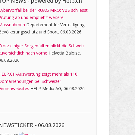
TOP NEWS -
powered by Help.ch
Cybervorfall bei der RUAG MRO: VBS schliesst
Prüfung ab und empfiehlt weitere
Massnahmen
Departement für Verteidigung,
Bevölkerungsschutz und Sport, 06.08.2026
Trotz einiger Sorgenfalten blickt die Schweiz
zuversichtlich nach vorne
Helvetia Baloise,
06.08.2026
HELP.CH-Auswertung zeigt mehr als 110
Domainendungen bei Schweizer
Firmenwebsites
HELP Media AG, 06.08.2026
NEWSTICKER -
06.08.2026