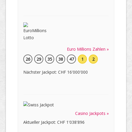
Euro Millions Zahlen »
26
29
35
38
47
1
2
Nächster Jackpot: CHF 16'000'000
Casino Jackpots »
Aktueller Jackpot: CHF 1'038'896