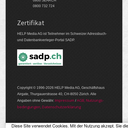
0800 SEARCH
0800 732 724
Zertifikat
HELP Media AG ist Teilnehmer im Schweizer Adressbuch-
und Datenbankverleger-Portal SADP.
Copyright © 1996-2026 HELP Media AG, Geschäftshaus
Airgate, Thurgauer­strasse 40, CH-8050 Zürich. Alle
Im­pres­sum
AGB, Nut­zungs­
Angaben ohne Gewähr.
/
bedin­gungen, Daten­schutz­er­klärung
Diese Site verwendet Cookies. Mit der Nutzung akzept. Sie di