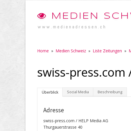
MEDIEN SCH
www.medienadressen.ch
Home
»
Medien Schweiz
»
Liste Zeitungen
»
M
swiss-press.com 
Social Media
Beschreibung
Überblick
Adresse
swiss-press.com / HELP Media AG
Thurgauerstrasse 40