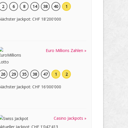
2
6
8
14
38
40
1
Nächster Jackpot: CHF 18'200'000
Euro Millions Zahlen »
26
29
35
38
47
1
2
Nächster Jackpot: CHF 16'000'000
Casino Jackpots »
Aktueller Jackpot: CHF 1'042'413