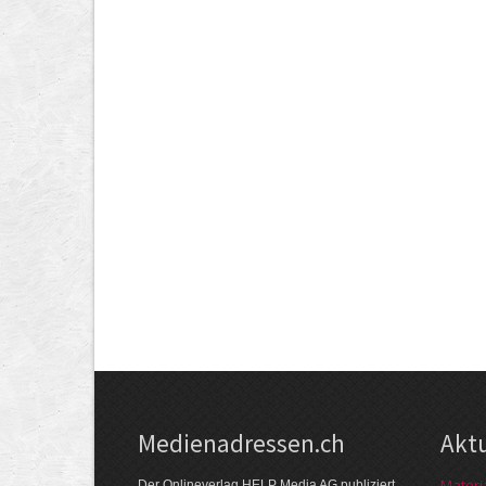
Medienadressen.ch
Akt
Materi
Der Onlineverlag HELP Media AG publiziert