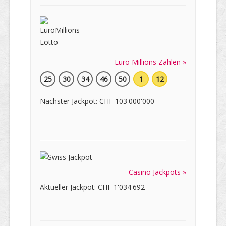
Euro Millions Zahlen »
25
30
34
46
50
1
12
Nächster Jackpot: CHF 103'000'000
Casino Jackpots »
Aktueller Jackpot: CHF 1'034'692