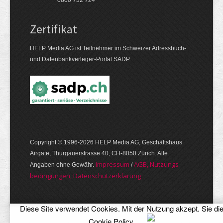
0800 732 724
Zertifikat
HELP Media AG ist Teilnehmer im Schweizer Adressbuch-
und Datenbankverleger-Portal SADP.
Copyright © 1996-2026 HELP Media AG, Geschäftshaus
Airgate, Thurgauer­strasse 40, CH-8050 Zürich. Alle
Im­pres­sum
AGB, Nut­zungs­
Angaben ohne Gewähr.
/
bedin­gungen, Daten­schutz­er­klärung
Diese Site verwendet Cookies. Mit der Nutzung akzept. Sie di
Cookie Policy
.