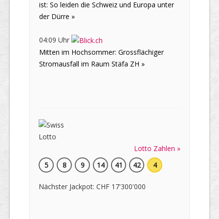
ist: So leiden die Schweiz und Europa unter
der Dürre »
04:09 Uhr
Mitten im Hochsommer: Grossflächiger
Stromausfall im Raum Stäfa ZH »
Lotto Zahlen »
5
8
9
14
41
42
4
Nächster Jackpot: CHF 17'300'000