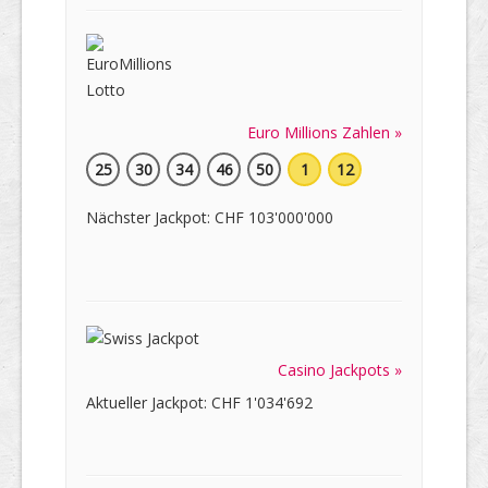
Euro Millions Zahlen »
25
30
34
46
50
1
12
Nächster Jackpot: CHF 103'000'000
Casino Jackpots »
Aktueller Jackpot: CHF 1'034'692