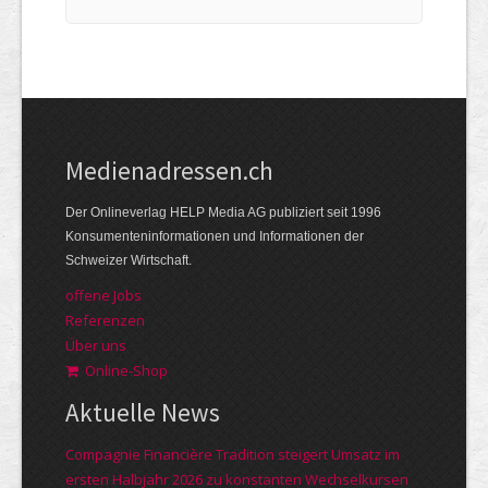
Medienadressen.ch
Der Onlineverlag HELP Media AG publiziert seit 1996
Konsumenteninformationen und Informationen der
Schweizer Wirtschaft.
offene Jobs
Referenzen
Über uns
Online-Shop
Aktuelle News
Compagnie Financière Tradition steigert Umsatz im
ersten Halbjahr 2026 zu konstanten Wechselkursen