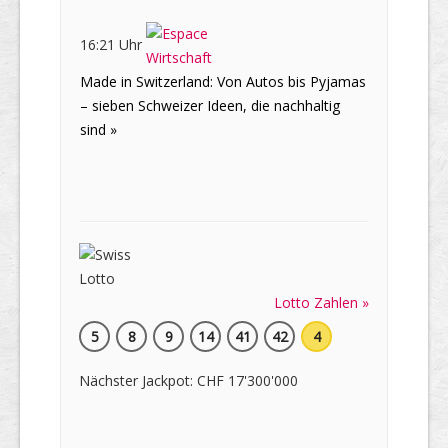
16:21 Uhr
Made in Switzerland: Von Autos bis Pyjamas
– sieben Schweizer Ideen, die nachhaltig
sind »
Lotto Zahlen »
5
8
9
14
41
42
4
Nächster Jackpot: CHF 17'300'000