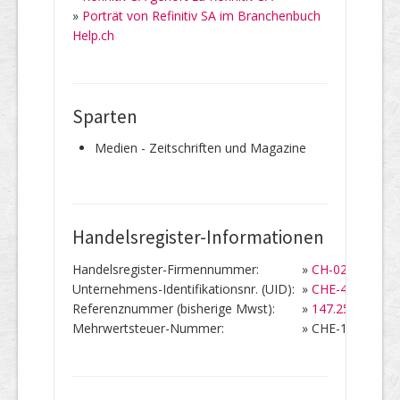
»
Porträt von Refinitiv SA im Branchenbuch
Help.ch
Sparten
Medien - Zeitschriften und Magazine
Handelsregister-Informationen
Handelsregister-Firmennummer:
»
CH-020.9.900.9
Unternehmens-Identifikationsnr. (UID):
»
CHE-449.369.5
Referenznummer (bisherige Mwst):
»
147.252
Mehrwertsteuer-Nummer:
»
CHE-105.816.