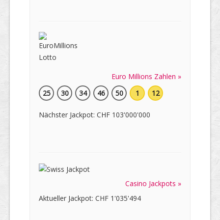
Euro Millions Zahlen »
25
30
34
46
50
1
12
Nächster Jackpot: CHF 103'000'000
Casino Jackpots »
Aktueller Jackpot: CHF 1'035'494