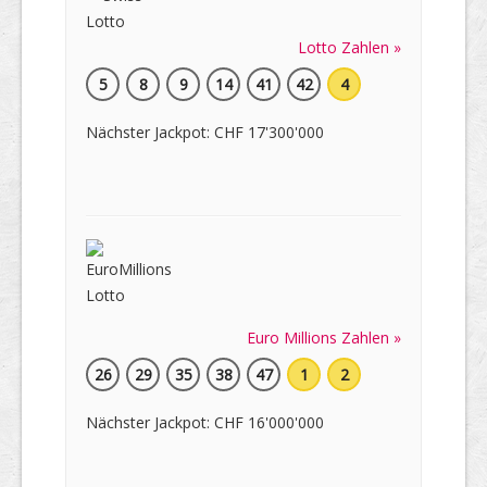
Lotto Zahlen »
5
8
9
14
41
42
4
Nächster Jackpot: CHF 17'300'000
Euro Millions Zahlen »
26
29
35
38
47
1
2
Nächster Jackpot: CHF 16'000'000