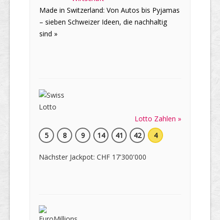
Made in Switzerland: Von Autos bis Pyjamas
– sieben Schweizer Ideen, die nachhaltig
sind »
Lotto Zahlen »
5
8
9
14
41
42
4
Nächster Jackpot: CHF 17'300'000