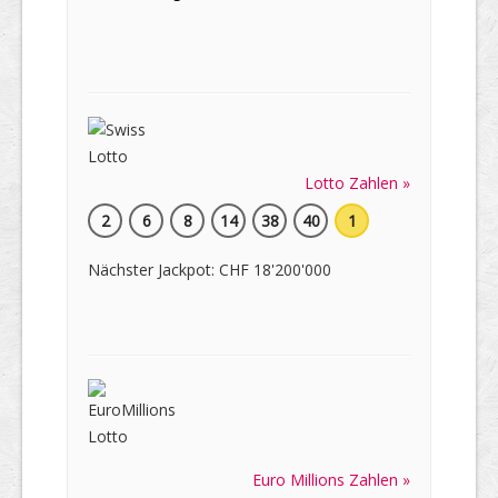
Lotto Zahlen »
2
6
8
14
38
40
1
Nächster Jackpot: CHF 18'200'000
Euro Millions Zahlen »