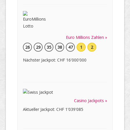
Euro Millions Zahlen »
26
29
35
38
47
1
2
Nächster Jackpot: CHF 16'000'000
Casino Jackpots »
Aktueller Jackpot: CHF 1'039'085