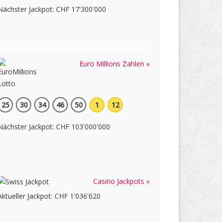
Nächster Jackpot: CHF 17'300'000
Euro Millions Zahlen »
25
30
34
46
50
1
12
Nächster Jackpot: CHF 103'000'000
Casino Jackpots »
Aktueller Jackpot: CHF 1'036'620