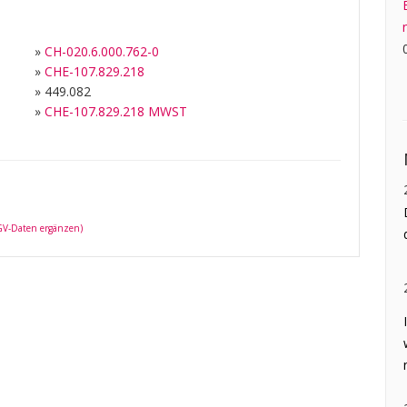
»
CH-020.6.000.762-0
»
CHE-107.829.218
»
449.082
»
CHE-107.829.218 MWST
 GV-Daten ergänzen)