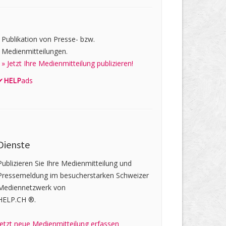
Publikation von Presse- bzw.
Medienmitteilungen.
» Jetzt Ihre Medienmitteilung publizieren!
✔
HELP
ads
Dienste
Publizieren Sie Ihre Medienmitteilung und
Pressemeldung im besucherstarken Schweizer
Mediennetzwerk von
HELP.CH ®.
Jetzt neue Medienmitteilung erfassen