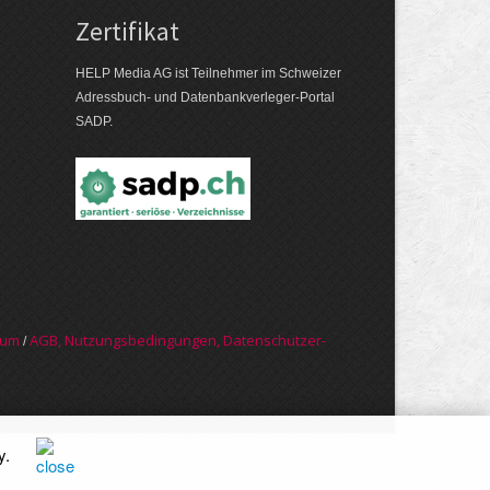
Zertifikat
HELP Media AG ist Teilnehmer im Schweizer
Adressbuch- und Datenbankverleger-Portal
SADP.
sum
AGB, Nut­zungs­bedin­gungen, Daten­schutz­er­
/
y
.