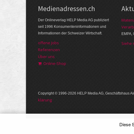
Medienadressen.ch
Akt
Materi
Der Onlineverlag HELP Media AG publiziert
Verarb
seit 1996 Konsumenteninformationen und
Informationen der Schweizer Wirtschaft.
EMPA, 
offene Jobs
Siehe
Referenzen
Über uns
Online-Shop
Copyright © 1996-2026 HELP Media AG, Geschäftshaus Air
klärung
Diese S