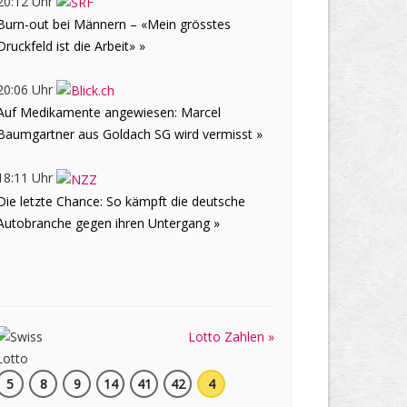
20:12 Uhr
Burn-out bei Männern – «Mein grösstes
Druckfeld ist die Arbeit» »
20:06 Uhr
Auf Medikamente angewiesen: Marcel
Baumgartner aus Goldach SG wird vermisst »
18:11 Uhr
Die letzte Chance: So kämpft die deutsche
Autobranche gegen ihren Untergang »
Lotto Zahlen »
5
8
9
14
41
42
4