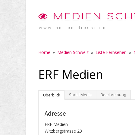
MEDIEN SCH
www.medienadressen.ch
Home
»
Medien Schweiz
»
Liste Fernsehen
»
ERF Medien
Social Media
Beschreibung
Überblick
Adresse
ERF Medien
Witzbergstrasse 23