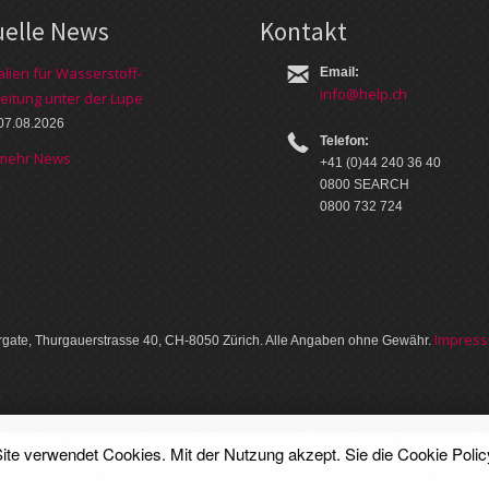
uelle News
Kontakt
alien für Wasserstoff-
Email:
info@help.ch
eitung unter der Lupe
07.08.2026
Telefon:
 mehr News
+41 (0)44 240 36 40
0800 SEARCH
0800 732 724
Im­pres­
gate, Thurgauer­strasse 40, CH-8050 Zürich. Alle Angaben ohne Gewähr.
ite verwendet Cookies. Mit der Nutzung akzept. Sie die
Cookie Polic