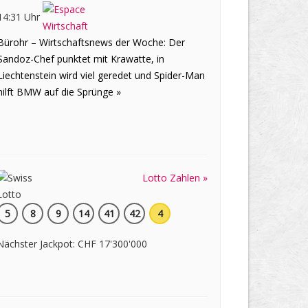
14:31 Uhr
Bürohr – Wirtschaftsnews der Woche: Der
Sandoz-Chef punktet mit Krawatte, in
Liechtenstein wird viel geredet und Spider-Man
hilft BMW auf die Sprünge »
Lotto Zahlen »
5
8
9
14
41
42
4
Nächster Jackpot: CHF 17'300'000