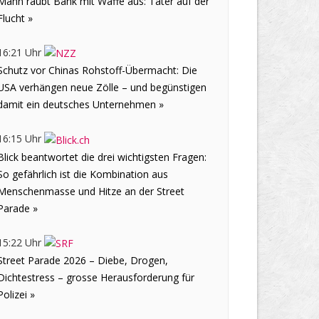
Mann raubt Bank mit Waffe aus: Täter auf der
Flucht »
16:21 Uhr
Schutz vor Chinas Rohstoff-Übermacht: Die
USA verhängen neue Zölle – und begünstigen
damit ein deutsches Unternehmen »
16:15 Uhr
Blick beantwortet die drei wichtigsten Fragen:
So gefährlich ist die Kombination aus
Menschenmasse und Hitze an der Street
Parade »
15:22 Uhr
Street Parade 2026 – Diebe, Drogen,
Dichtestress – grosse Herausforderung für
Polizei »