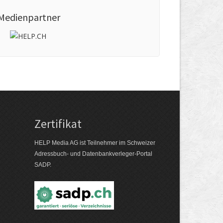
Medienpartner
Zertifikat
HELP Media AG ist Teilnehmer im Schweizer
Adressbuch- und Datenbankverleger-Portal
SADP.