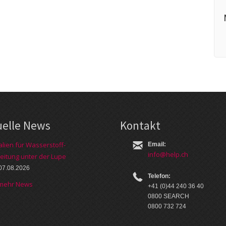
uelle News
Kontakt
alien für Wasserstoff-
Email:
info@help.ch
eitung unter der Lupe
07.08.2026
Telefon:
 mehr News
+41 (0)44 240 36 40
0800 SEARCH
0800 732 724