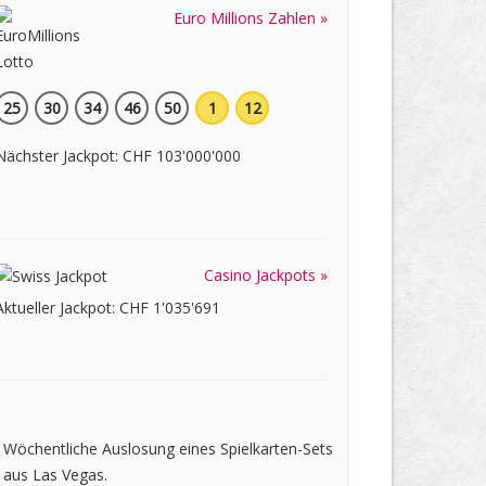
Euro Millions Zahlen »
25
30
34
46
50
1
12
Nächster Jackpot: CHF 103'000'000
Casino Jackpots »
Aktueller Jackpot: CHF 1'035'691
Wöchentliche Auslosung eines Spielkarten-Sets
aus Las Vegas.