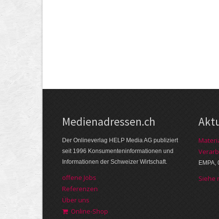
Medienadressen.ch
Akt
Materi
Der Onlineverlag HELP Media AG publiziert
Verarb
seit 1996 Konsumenteninformationen und
Informationen der Schweizer Wirtschaft.
EMPA, 
offene Jobs
Siehe
Referenzen
Über uns
Online-Shop