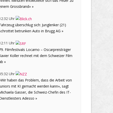
«Innert Minuten entwickelte sich das Feuer zu
einem Grossbrand» »
12:32 Uhr
Fahrzeug überschlug sich: Junglenker (21)
schrottet betrunken Auto in Brugg AG »
12:11 Uhr
79. Filmfestivals Locarno – Oscarpreisträger
Xavier Koller rechnet mit dem Schweizer Film
ab »
05:32 Uhr
«Wir haben das Problem, dass die Arbeit von
Juniors mit KI gemacht werden kann», sagt
Michaela Gasser, die Schweiz-Chefin des IT-
Dienstleisters Adesso »