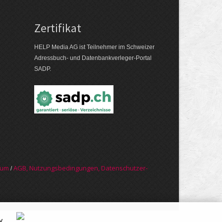
Zertifikat
HELP Media AG ist Teilnehmer im Schweizer
Adressbuch- und Datenbankverleger-Portal
SADP.
sum
AGB, Nut­zungs­bedin­gungen, Daten­schutz­er­
/
y
.