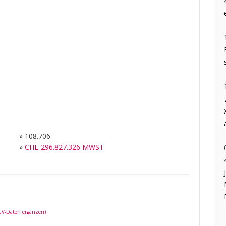
»
108.706
»
CHE-296.827.326 MWST
 GV-Daten ergänzen)