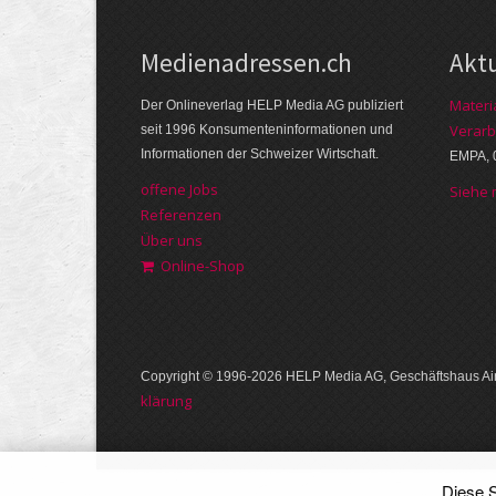
Medienadressen.ch
Akt
Materi
Der Onlineverlag HELP Media AG publiziert
Verarb
seit 1996 Konsumenteninformationen und
Informationen der Schweizer Wirtschaft.
EMPA, 
offene Jobs
Siehe
Referenzen
Über uns
Online-Shop
Copyright © 1996-2026 HELP Media AG, Geschäftshaus Air
klärung
Diese S