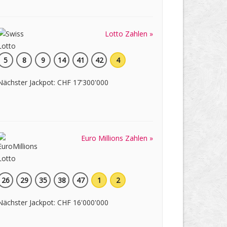
Lotto Zahlen »
5
8
9
14
41
42
4
Nächster Jackpot: CHF 17'300'000
Euro Millions Zahlen »
26
29
35
38
47
1
2
Nächster Jackpot: CHF 16'000'000