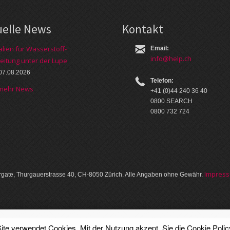
uelle News
Kontakt
alien für Wasserstoff-
Email:
info@help.ch
eitung unter der Lupe
07.08.2026
Telefon:
 mehr News
+41 (0)44 240 36 40
0800 SEARCH
0800 732 724
Im­pres­
gate, Thurgauer­strasse 40, CH-8050 Zürich. Alle Angaben ohne Gewähr.
ite verwendet Cookies. Mit der Nutzung akzept. Sie die
Cookie Polic