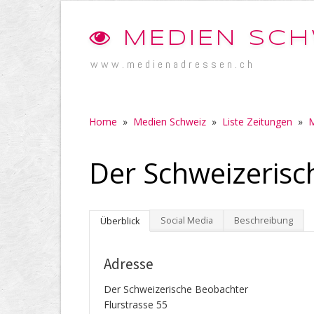
MEDIEN SCH
www.medienadressen.ch
Home
»
Medien Schweiz
»
Liste Zeitungen
»
M
Der Schweizerisc
Social Media
Beschreibung
Überblick
Adresse
Der Schweizerische Beobachter
Flurstrasse 55