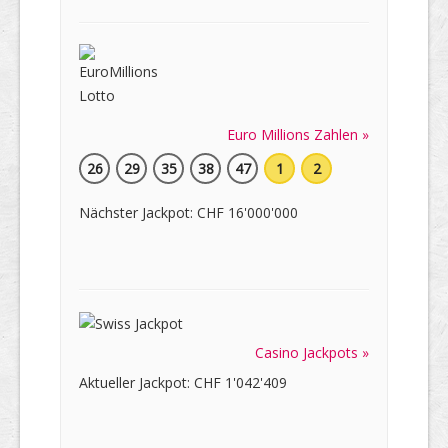
Euro Millions Zahlen »
26
29
35
38
47
1
2
Nächster Jackpot: CHF 16'000'000
Casino Jackpots »
Aktueller Jackpot: CHF 1'042'409