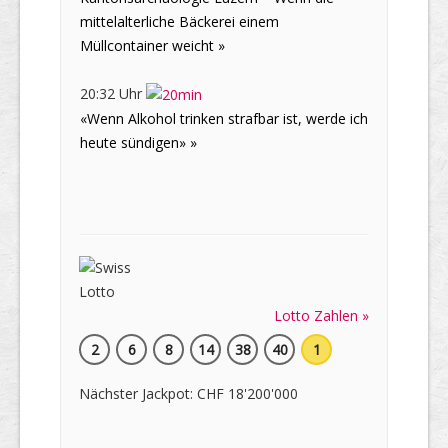
mittelalterliche Bäckerei einem
Müllcontainer weicht »
20:32 Uhr
«Wenn Alkohol trinken strafbar ist, werde ich
heute sündigen» »
Lotto Zahlen »
2
6
8
14
38
40
1
Nächster Jackpot: CHF 18'200'000