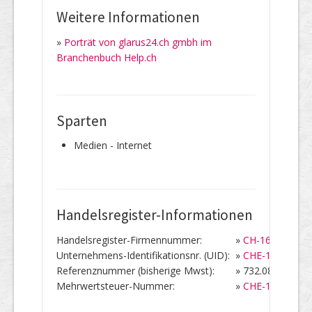
Weitere Informationen
»
Porträt von glarus24.ch gmbh im
Branchenbuch Help.ch
Sparten
Medien - Internet
Handelsregister-Informationen
Handelsregister-Firmennummer:
»
CH-160.4.005.0
Unternehmens-Identifikationsnr. (UID):
»
CHE-115.223.9
Referenznummer (bisherige Mwst):
»
732.089
Mehrwertsteuer-Nummer:
»
CHE-115.223.