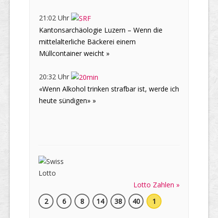
21:02 Uhr
Kantonsarchäologie Luzern – Wenn die
mittelalterliche Bäckerei einem
Müllcontainer weicht »
20:32 Uhr
«Wenn Alkohol trinken strafbar ist, werde ich
heute sündigen» »
Lotto Zahlen »
2
6
8
14
38
40
1