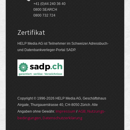
+41 (0)44 240 36 40
0800 SEARCH
0800 732 724
Zertifikat
HELP Media AG ist Teilnehmer im Schweizer Adressbuch-
und Datenbankverleger-Portal SADP.
Copyright © 1996-2026 HELP Media AG, Geschäftshaus
Airgate, Thurgauer­strasse 40, CH-8050 Zürich. Alle
Im­pres­sum
AGB, Nut­zungs­
Angaben ohne Gewähr.
/
bedin­gungen, Daten­schutz­er­klärung