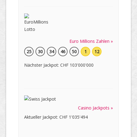
Euro Millions Zahlen »
25
30
34
46
50
1
12
Nächster Jackpot: CHF 103'000'000
Casino Jackpots »
Aktueller Jackpot: CHF 1'035'494