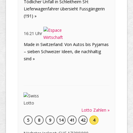
Tödlicher Unfall in Schleitheim SH:
Lieferwagenfahrer übersieht Fussgängerin
(†91) »
16:21 Uhr
Made in Switzerland: Von Autos bis Pyjamas
– sieben Schweizer Ideen, die nachhaltig
sind »
Lotto Zahlen »
5
8
9
14
41
42
4