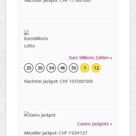
Nächster Jackpot: CHF 17'300'000
Euro Millions Zahlen »
25
30
34
46
50
1
12
Nächster Jackpot: CHF 103'000'000
Casino Jackpots »
Aktueller Jackpot: CHF 1'034'137