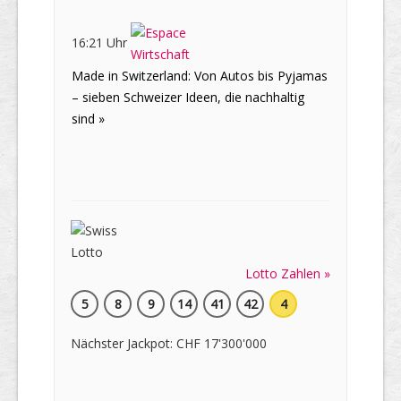
16:21 Uhr
Made in Switzerland: Von Autos bis Pyjamas
– sieben Schweizer Ideen, die nachhaltig
sind »
Lotto Zahlen »
5
8
9
14
41
42
4
Nächster Jackpot: CHF 17'300'000