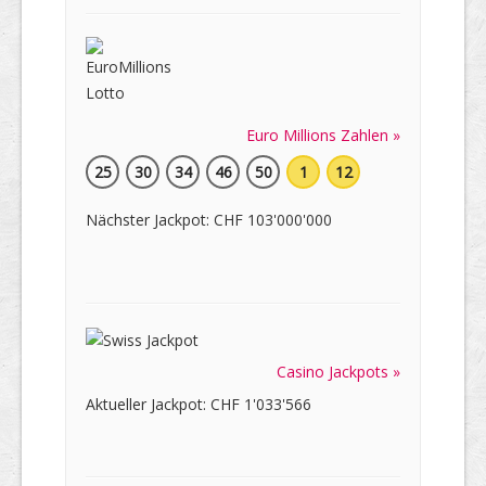
Euro Millions Zahlen »
25
30
34
46
50
1
12
Nächster Jackpot: CHF 103'000'000
Casino Jackpots »
Aktueller Jackpot: CHF 1'033'566