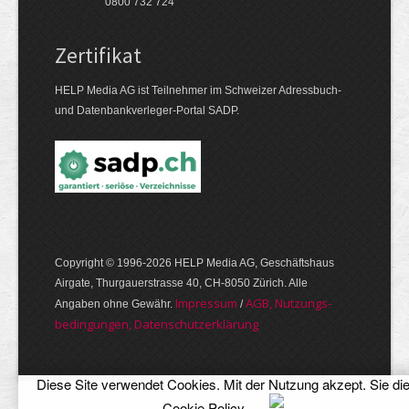
0800 732 724
Zertifikat
HELP Media AG ist Teilnehmer im Schweizer Adressbuch-
und Datenbankverleger-Portal SADP.
Copyright © 1996-2026 HELP Media AG, Geschäftshaus
Airgate, Thurgauer­strasse 40, CH-8050 Zürich. Alle
Im­pres­sum
AGB, Nut­zungs­
Angaben ohne Gewähr.
/
bedin­gungen, Daten­schutz­er­klärung
Diese Site verwendet Cookies. Mit der Nutzung akzept. Sie di
Cookie Policy
.