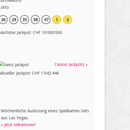
26
29
35
38
47
1
2
Nächster Jackpot: CHF 16'000'000
Casino Jackpots »
Aktueller Jackpot: CHF 1'042'446
Wöchentliche Auslosung eines Spielkarten-Sets
aus Las Vegas.
» Jetzt teilnehmen!