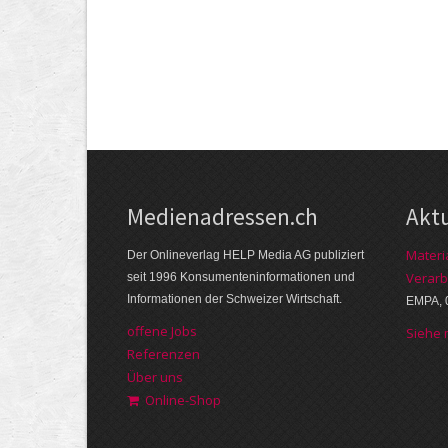
Medienadressen.ch
Akt
Materi
Der Onlineverlag HELP Media AG publiziert
Verarb
seit 1996 Konsumenteninformationen und
Informationen der Schweizer Wirtschaft.
EMPA, 
offene Jobs
Siehe
Referenzen
Über uns
Online-Shop