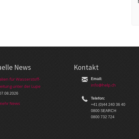
uelle News
Kontakt
alien für Wasserstoff-
Email:
info@help.ch
eitung unter der Lupe
07.08.2026
Telefon:
 mehr News
+41 (0)44 240 36 40
0800 SEARCH
0800 732 724