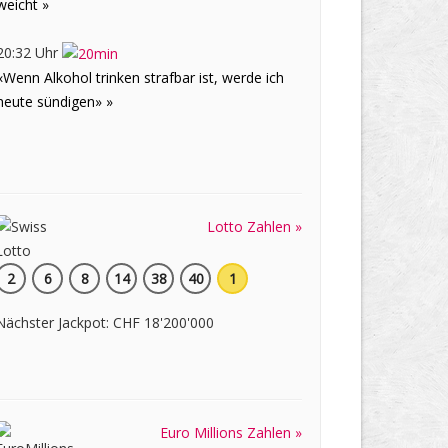
weicht »
20:32 Uhr
«Wenn Alkohol trinken strafbar ist, werde ich
heute sündigen» »
Lotto Zahlen »
2
6
8
14
38
40
1
Nächster Jackpot: CHF 18'200'000
Euro Millions Zahlen »