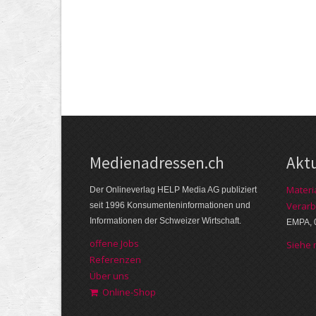
Medienadressen.ch
Akt
Materi
Der Onlineverlag HELP Media AG publiziert
Verarb
seit 1996 Konsumenteninformationen und
Informationen der Schweizer Wirtschaft.
EMPA, 
offene Jobs
Siehe
Referenzen
Über uns
Online-Shop