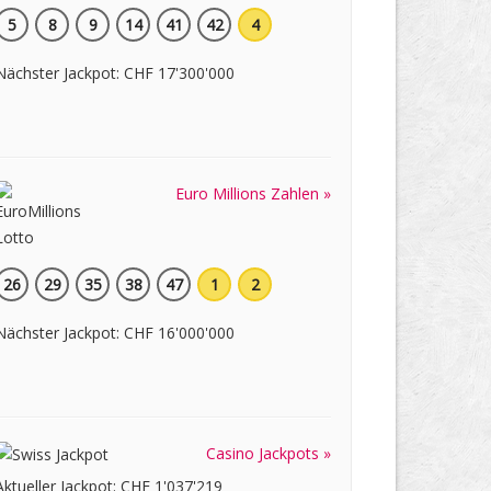
5
8
9
14
41
42
4
Nächster Jackpot: CHF 17'300'000
Euro Millions Zahlen »
26
29
35
38
47
1
2
Nächster Jackpot: CHF 16'000'000
Casino Jackpots »
Aktueller Jackpot: CHF 1'037'219