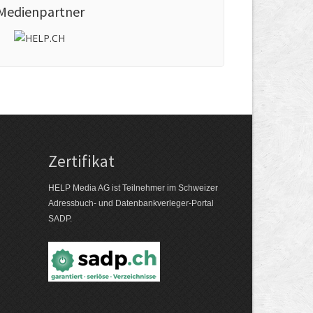
Medienpartner
Zertifikat
HELP Media AG ist Teilnehmer im Schweizer
Adressbuch- und Datenbankverleger-Portal
SADP.