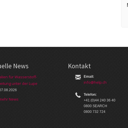
uelle News
Kontakt
alien für Wasserstoff-
Email:
info@help.ch
eitung unter der Lupe
07.08.2026
Telefon:
 mehr News
+41 (0)44 240 36 40
0800 SEARCH
0800 732 724