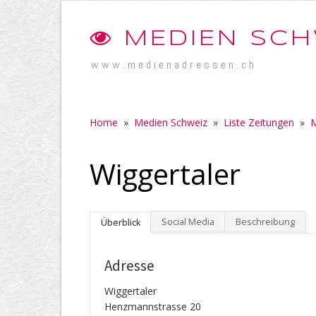
MEDIEN SCH
www.medienadressen.ch
Home
»
Medien Schweiz
»
Liste Zeitungen
»
M
Wiggertaler
Social Media
Beschreibung
Überblick
Adresse
Wiggertaler
Henzmannstrasse 20