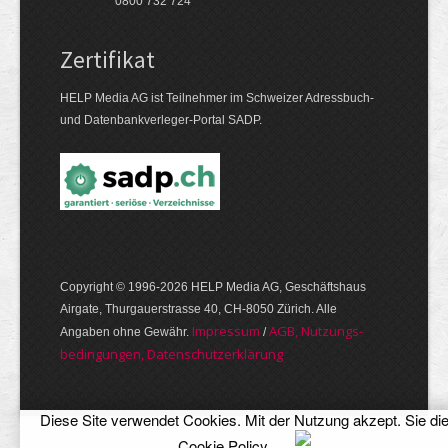
0800 732 724
Zertifikat
HELP Media AG ist Teilnehmer im Schweizer Adressbuch-
und Datenbankverleger-Portal SADP.
Copyright © 1996-2026 HELP Media AG, Geschäftshaus
Airgate, Thurgauer­strasse 40, CH-8050 Zürich. Alle
Im­pres­sum
AGB, Nut­zungs­
Angaben ohne Gewähr.
/
bedin­gungen, Daten­schutz­er­klärung
Diese Site verwendet Cookies. Mit der Nutzung akzept. Sie di
Cookie Policy
.