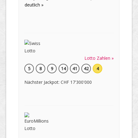
deutlich »
Lotto Zahlen »
5
8
9
14
41
42
4
Nächster Jackpot: CHF 17'300'000