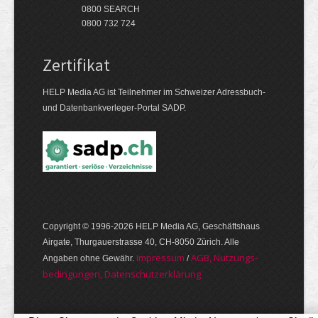
0800 SEARCH
0800 732 724
Zertifikat
HELP Media AG ist Teilnehmer im Schweizer Adressbuch-
und Datenbankverleger-Portal SADP.
Copyright © 1996-2026 HELP Media AG, Geschäftshaus
Airgate, Thurgauer­strasse 40, CH-8050 Zürich. Alle
Im­pres­sum
AGB, Nut­zungs­
Angaben ohne Gewähr.
/
bedin­gungen, Daten­schutz­er­klärung