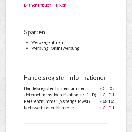
Branchenbuch Help.ch
Sparten
Werbeagenturen
Werbung, Onlinewerbung
Handelsregister-Informationen
Handelsregister-Firmennummer:
»
CH-036.4.040.9
Unternehmens-Identifikationsnr. (UID):
»
CHE-113.993.5
Referenznummer (bisherige Mwst):
»
684.656
Mehrwertsteuer-Nummer:
»
CHE-113.993.