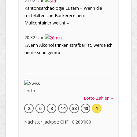
21:02 Uhr
Kantonsarchäologie Luzern – Wenn die
mittelalterliche Bäckerei einem
Müllcontainer weicht »
20:32 Uhr
«Wenn Alkohol trinken strafbar ist, werde ich
heute sündigen» »
Lotto Zahlen »
2
6
8
14
38
40
1
Nächster Jackpot: CHF 18'200'000