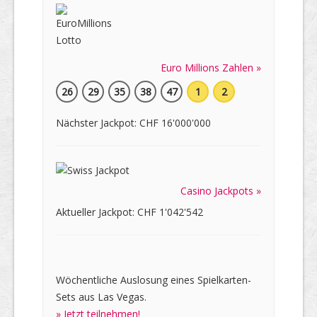
Euro Millions Zahlen »
26
29
35
38
47
1
2
Nächster Jackpot: CHF 16'000'000
Casino Jackpots »
Aktueller Jackpot: CHF 1'042'542
Wöchentliche Auslosung eines Spielkarten-
Sets aus Las Vegas.
» Jetzt teilnehmen!