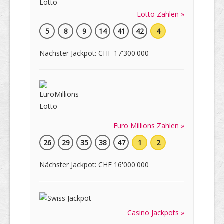
Lotto Zahlen »
5
8
9
14
41
42
4
Nächster Jackpot: CHF 17'300'000
Euro Millions Zahlen »
26
29
35
38
47
1
2
Nächster Jackpot: CHF 16'000'000
Casino Jackpots »