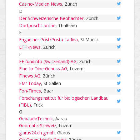
Casino-Medien News
, Zürich
D
Der Schweizerische Beobachter
, Zürich
Dorfposcht online
, Thalheim
E
Engadiner Post/Posta Ladina
, St.Moritz
ETH-News
, Zürich
F
FE fundinfo (Switzerland) AG
, Zürich
Fine to Dine Genuss AG
, Luzern
Finews AG
, Zürich
FM1Today
, St.Gallen
Fon-Times
, Baar
Forschungsinstitut für biologischen Landbau
(FiBL)
, Frick
G
GebäudeTechnik
, Aarau
Geomatik Schweiz
, Luzern
glarus24.ch gmbh
, Glarus
Go Green Media GmbH
, Zürich