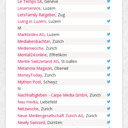
Le Temps SA
, Genève
Leserservice
, Luzern
LetsFamily Ratgeber
, Zug
Living in Luzern
, Luzern
M
Marktindex AG
, Luzern
Mediabeobachter
, Zürich
Medienwoche
, Zürich
Mental24.online
, Effretikon
Merkle Switzerland AG
, St.Gallen
Metanoia Magazin
, Oberwil
MoneyToday
, Zürich
Mythen Post
, Schwyz
N
Nachhaltigleben - Carpe Media GmbH
, Zürich
Nau media
, Liebefeld
Netzwoche
, Zürich
Neue Mediengesellschaft Zürich AG
, Zürich
Newly Swissed
, Dürnten