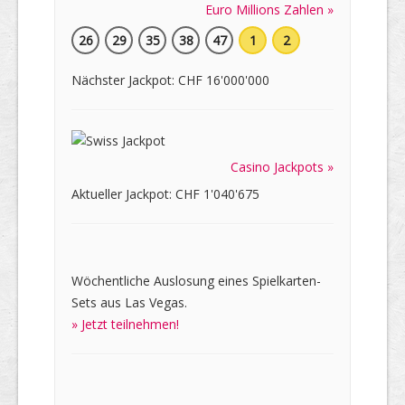
Euro Millions Zahlen »
26
29
35
38
47
1
2
Nächster Jackpot: CHF 16'000'000
Casino Jackpots »
Aktueller Jackpot: CHF 1'040'675
Wöchentliche Auslosung eines Spielkarten-
Sets aus Las Vegas.
» Jetzt teilnehmen!