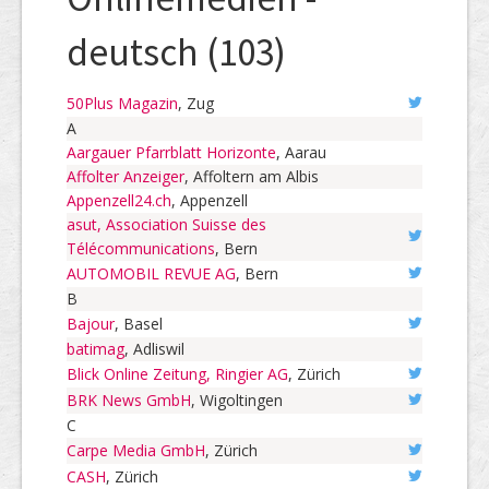
deutsch (103)
50Plus Magazin
, Zug
A
Aargauer Pfarrblatt Horizonte
, Aarau
Affolter Anzeiger
, Affoltern am Albis
Appenzell24.ch
, Appenzell
asut, Association Suisse des
Télécommunications
, Bern
AUTOMOBIL REVUE AG
, Bern
B
Bajour
, Basel
batimag
, Adliswil
Blick Online Zeitung, Ringier AG
, Zürich
BRK News GmbH
, Wigoltingen
C
Carpe Media GmbH
, Zürich
CASH
, Zürich