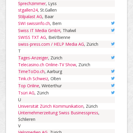
Sprechzimmer
, Lyss
stgallen24
, St.Gallen
Stilpalast AG
, Baar
SWI swissinfo.ch
, Bern
Swiss IT Media GmbH
, Thalwil
SWISS TXT AG
, Biel/Bienne
swiss-press.com / HELP Media AG
, Zürich
T
Tages-Anzeiger
, Zürich
Telecasino.ch Online-TV Show
, Zürich
TimeToDo.ch
, Aarburg
Tink.ch Schweiz
, Olten
Top Online
, Winterthur
Tsüri AG
, Zürich
U
Universität Zürich Kommunikation
, Zürich
Unternehmerzeitung Swiss Businesspress
,
Schlieren
V
Velomedien AG
, Zürich