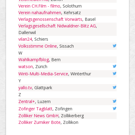
Verein CH.Film - filmo
, Solothurn
Verein nahaufnahmen
, Kehrsatz
Verlagsgenossenschaft Vorwärts
, Basel
Verlagsgesellschaft Nidwaldner-Blitz AG
,
Dallenwil
vilan24
, Schiers
Volksstimme Online
, Sissach
W
Wahlkampfblog
, Bern
watson
, Zürich
Winti-Multi-Media-Service
, Winterthur
Y
yallo.tv
, Glattpark
Z
Zentral+
, Luzern
Zofinger Tagblatt
, Zofingen
Zolliker News GmbH
, Zollikerberg
Zolliker Zumiker Bote
, Zollikon