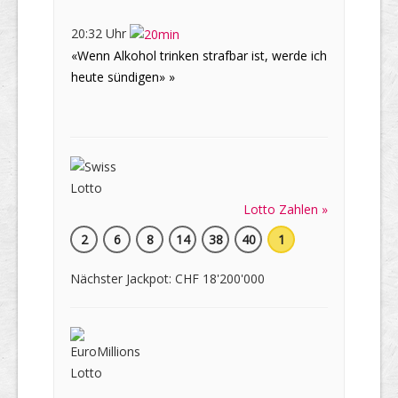
20:32 Uhr
«Wenn Alkohol trinken strafbar ist, werde ich
heute sündigen» »
Lotto Zahlen »
2
6
8
14
38
40
1
Nächster Jackpot: CHF 18'200'000